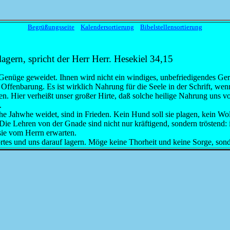
Begrüßungsseite
Kalendersortierung
Bibelstellensortierung
lagern, spricht der Herr Herr. Hesekiel 34,15
 Genüge geweidet. Ihnen wird nicht ein windiges, unbefriedigendes G
r Offenbarung. Es ist wirklich Nahrung für die Seele in der Schrift, we
en. Hier verheißt unser großer Hirte, daß solche heilige Nahrung uns v
.
che Jahwhe weidet, sind in Frieden. Kein Hund soll sie plagen, kein Wolf 
. Die Lehren von der Gnade sind nicht nur kräftigend, sondern tröstend
sie vom Herrn erwarten.
rtes und uns darauf lagern. Möge keine Thorheit und keine Sorge, so